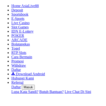
Home AsiaLive88
Deposit
Sportsbook
E-Sports
Live Casino
Slot Games
IDN E-Lottery
POKER
ARCADE
Bolatangkas
Togel
RTP Slots
Cara Bermain
Promosi
Withdraw
Daftar
Download Android
Hubungi Kami
Referral
Daftar
Masuk
Lupa Kata Sandi?
Butuh Bantuan?
Live Chat Di Sini