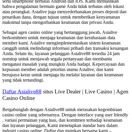
serta smartphone berbasis Android dan iOS. Kami memastikan
bahwa pengalaman bermain game Anda tidak terbatas oleh lokasi
atau perangkat. Asialive juga menyederhanakan proses deposit dan
penarikan dana, dengan tujuan untuk memberikan kenyamanan
maksimal tanpa mengorbankan keamanan dan privasi Anda.
Sebagai agen casino online yang bertanggung jawab, Asialive
berkomitmen untuk menjaga keamanan dan kerahasiaan data
member kami. Asialive mengimplementasikan sistem keamanan
canggih untuk melindungi informasi pribadi dan transaksi keuangan
Anda. Selain itu, layanan pelanggan Asialive88 tersedia 24 jam
nonstop untuk menjawab segala pertanyaan dan membantu
mengatasi masalah yang mungkin Anda hadapi. Kepercayaan dan
kepuasan member adalah prioritas utama Asialive, dan kami
berupaya keras untuk menjaga itu melalui layanan dan keamanan
yang tidak tertandingi.
Daftar Asialive88
situs Live Dealer | Live Casino | Agen
Casino Online
Bergabunglah dengan Asialive88 untuk merasakan kegembiraan
casino online yang sebenarnya. Dengan interface yang user friendly
, variasi permainan yang luas, dan komitmen terhadap keamanan
dan layanan pelanggan, Kami menetapkan standar baru dalam
industri casino online. Daftar dan mainkan bersama kami –