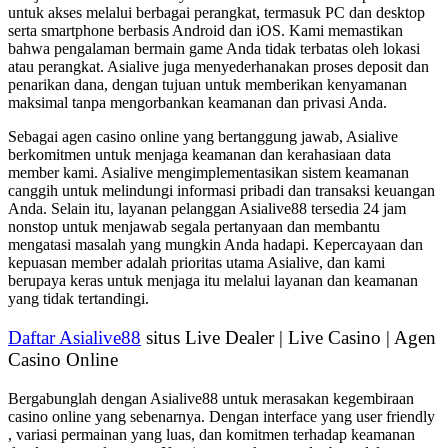
untuk akses melalui berbagai perangkat, termasuk PC dan desktop
serta smartphone berbasis Android dan iOS. Kami memastikan
bahwa pengalaman bermain game Anda tidak terbatas oleh lokasi
atau perangkat. Asialive juga menyederhanakan proses deposit dan
penarikan dana, dengan tujuan untuk memberikan kenyamanan
maksimal tanpa mengorbankan keamanan dan privasi Anda.
Sebagai agen casino online yang bertanggung jawab, Asialive
berkomitmen untuk menjaga keamanan dan kerahasiaan data
member kami. Asialive mengimplementasikan sistem keamanan
canggih untuk melindungi informasi pribadi dan transaksi keuangan
Anda. Selain itu, layanan pelanggan Asialive88 tersedia 24 jam
nonstop untuk menjawab segala pertanyaan dan membantu
mengatasi masalah yang mungkin Anda hadapi. Kepercayaan dan
kepuasan member adalah prioritas utama Asialive, dan kami
berupaya keras untuk menjaga itu melalui layanan dan keamanan
yang tidak tertandingi.
Daftar Asialive88
situs Live Dealer | Live Casino | Agen
Casino Online
Bergabunglah dengan Asialive88 untuk merasakan kegembiraan
casino online yang sebenarnya. Dengan interface yang user friendly
, variasi permainan yang luas, dan komitmen terhadap keamanan