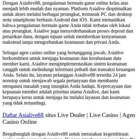
Dengan Asialive88, pengalaman bermain game online kelas atas
menjadi lebih mudah dan nyaman. Platform Asialive dioptimalkan
untuk akses melalui berbagai perangkat, termasuk PC dan desktop
serta smartphone berbasis Android dan iOS. Kami memastikan
bahwa pengalaman bermain game Anda tidak terbatas oleh lokasi
atau perangkat. Asialive juga menyederhanakan proses deposit dan
penarikan dana, dengan tujuan untuk memberikan kenyamanan
maksimal tanpa mengorbankan keamanan dan privasi Anda.
Sebagai agen casino online yang bertanggung jawab, Asialive
berkomitmen untuk menjaga keamanan dan kerahasiaan data
member kami. Asialive mengimplementasikan sistem keamanan
canggih untuk melindungi informasi pribadi dan transaksi keuangan
Anda. Selain itu, layanan pelanggan Asialive88 tersedia 24 jam
nonstop untuk menjawab segala pertanyaan dan membantu
mengatasi masalah yang mungkin Anda hadapi. Kepercayaan dan
kepuasan member adalah prioritas utama Asialive, dan kami
berupaya keras untuk menjaga itu melalui layanan dan keamanan
yang tidak tertandingi.
Daftar Asialive88
situs Live Dealer | Live Casino | Agen
Casino Online
Bergabunglah dengan Asialive88 untuk merasakan kegembiraan