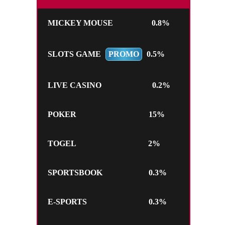
MICKEY MOUSE
0.8%
SLOTS GAME
PROMO
0.5%
LIVE CASINO
0.2%
POKER
15%
TOGEL
2%
SPORTSBOOK
0.3%
E-SPORTS
0.3%