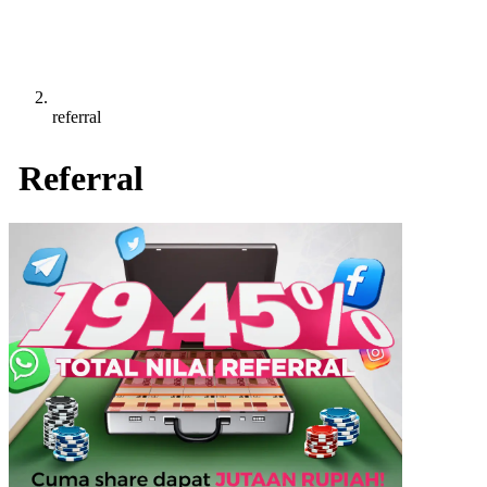
referral
Referral