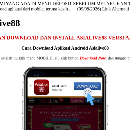
I YANG ADA DI MENU DEPOSIT SEBELUM MELAKUKAN TRA
oad aplikasi dari mobile, terima kasih ..
(09/08/2026)
Link Alternatif
ive88
N DOWNLOAD DAN INSTALL ASIALIVE88 VERSI 
Cara Download Aplikasi Android Asialive88
etelah itu klik menu MOBILE lalu klik button
Download Now
, dan tunggu p