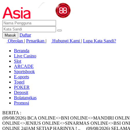
Daftar
Masuk
Obrolan
|
Penarikan
|
Hubungi Kami
|
Lupa Kata Sandi?
Beranda
Live Casino
Slot
ARCADE
Sportsbook
E-sports
Togel
POKER
Deposit
Bolatangkas
Promosi
BERITA :
(09/08/2026)
BCA ONLINE<>BNI ONLINE<>MANDIRI ONLI
ONLINE<>JENIUS ONLINE<>SINARMAS ONLINE<>BSI O
ONLINE 24JAM SETIAP HARINYA ! ..
(09/08/2026)
SELAMAT