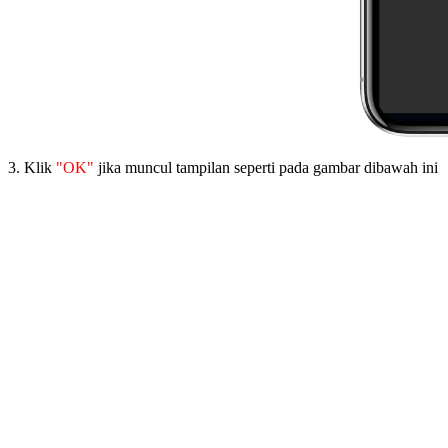
3. Klik
"OK"
jika muncul tampilan seperti pada gambar dibawah ini