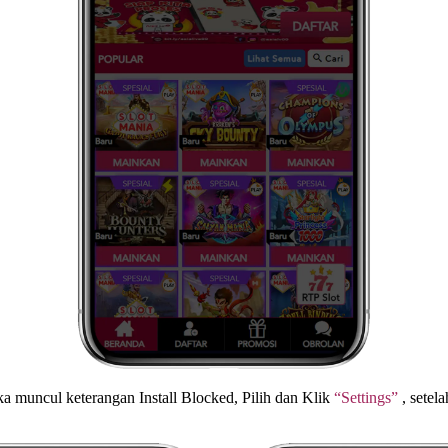
ika muncul keterangan Install Blocked, Pilih dan Klik
“Settings”
, setela