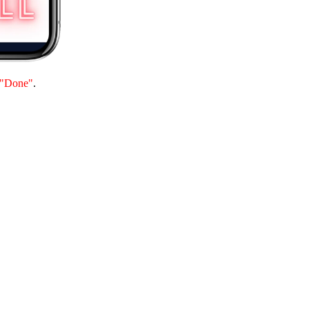
"Done"
.