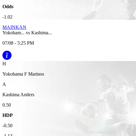
Odds
-1.02
MAINKAN
Yokoham... vs Kashima...
07/08 - 5:25 PM
H
Yokohama F Marinos
A
Kashima Antlers
0.50
HDP
-0.50
-1.13