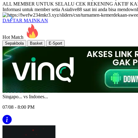
ALL MEMBER UNTUK SELALU CEK REKENING AKTIF KAM
Informasi untuk member setia Asialive88 saat ini anda bisa mendownl
DAFTAR
MAINKAN
Hot Match
Sepakbola
Basket
E-Sport
Singapo... vs Indones...
07/08 - 8:00 PM