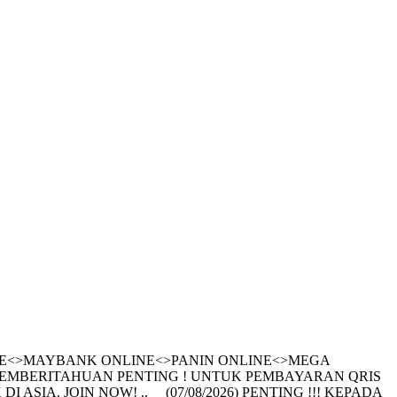
INE<>MAYBANK ONLINE<>PANIN ONLINE<>MEGA
EMBERITAHUAN PENTING ! UNTUK PEMBAYARAN QRIS
DI ASIA. JOIN NOW! ..
(07/08/2026)
PENTING !!! KEPADA