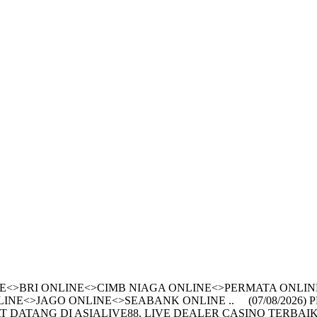
NE<>BRI ONLINE<>CIMB NIAGA ONLINE<>PERMATA ONL
NLINE<>JAGO ONLINE<>SEABANK ONLINE ..
(07/08/2026)
P
 DATANG DI ASIALIVE88, LIVE DEALER CASINO TERBAIK 