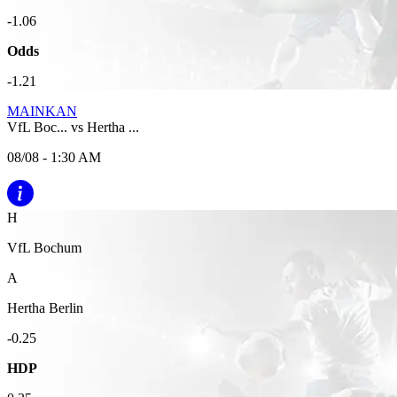
-1.06
Odds
-1.21
MAINKAN
VfL Boc... vs Hertha ...
08/08 - 1:30 AM
H
VfL Bochum
A
Hertha Berlin
-0.25
HDP