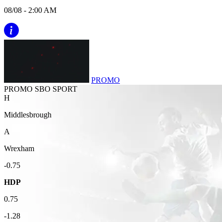
08/08 - 2:00 AM
PROMO
PROMO SBO SPORT
H
Middlesbrough
A
Wrexham
-0.75
HDP
0.75
-1.28