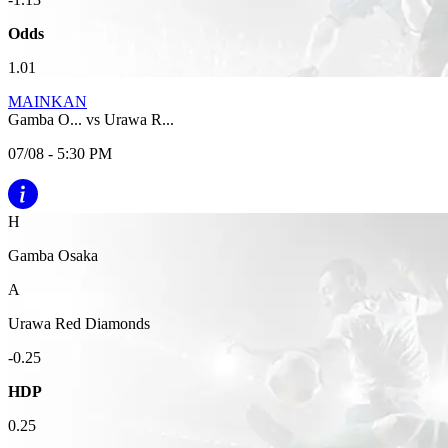
Odds
1.01
MAINKAN
Gamba O... vs Urawa R...
07/08 - 5:30 PM
H
Gamba Osaka
A
Urawa Red Diamonds
-0.25
HDP
0.25