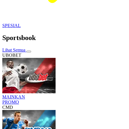
SPESIAL
Sportsbook
Lihat Semua
UBOBET
MAINKAN
PROMO
CMD