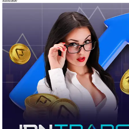
Idntrade