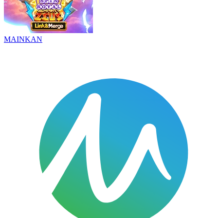
MAINKAN