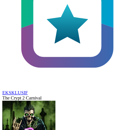
EKSKLUSIF
The Crypt 2 Carnival