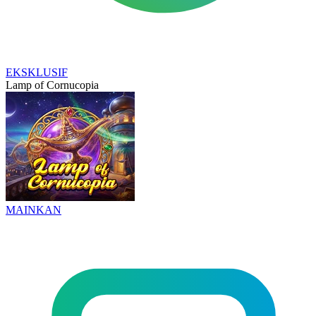
EKSKLUSIF
Lamp of Cornucopia
MAINKAN