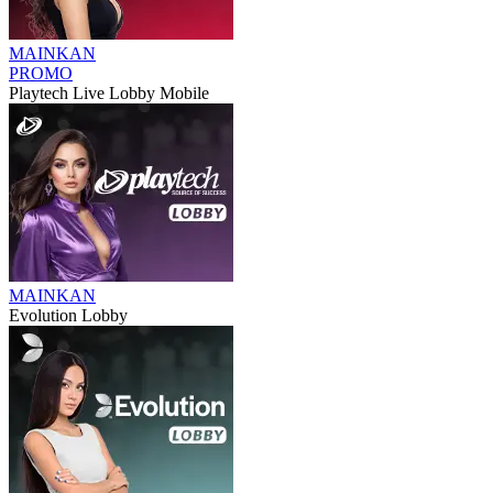
MAINKAN
PROMO
Playtech Live Lobby Mobile
MAINKAN
Evolution Lobby