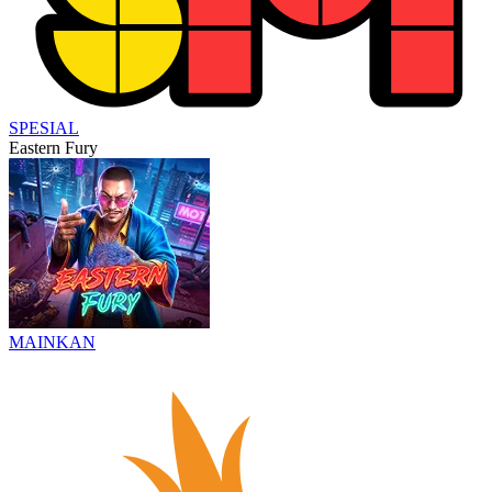
SPESIAL
Eastern Fury
MAINKAN