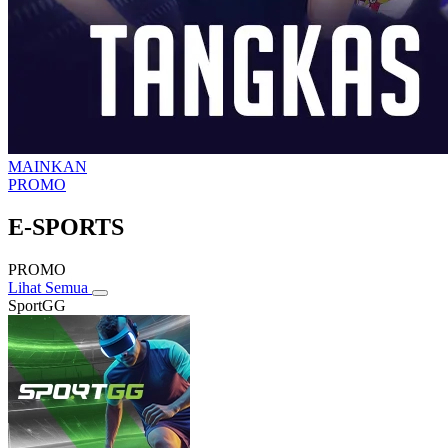
MAINKAN
PROMO
E-SPORTS
PROMO
Lihat Semua
SportGG