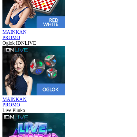
MAINKAN
PROMO
Oglok IDNLIVE
MAINKAN
PROMO
Live Plinko