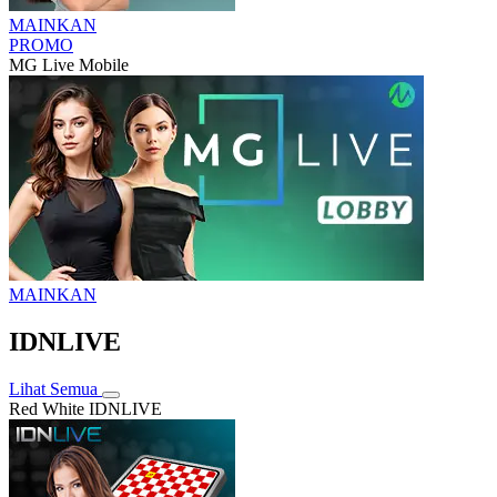
MAINKAN
PROMO
MG Live Mobile
MAINKAN
IDNLIVE
Lihat Semua
Red White IDNLIVE