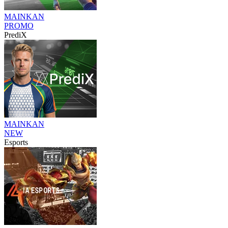
MAINKAN
PROMO
PrediX
MAINKAN
NEW
Esports