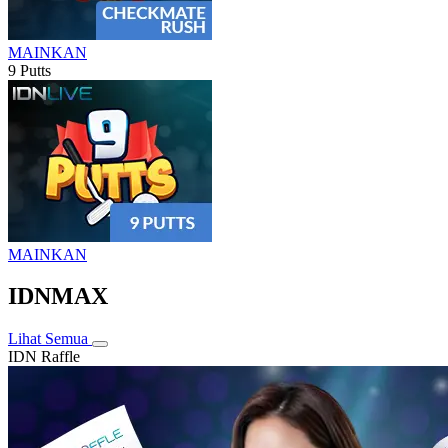
MAINKAN
9 Putts
MAINKAN
IDNMAX
Lihat Semua
IDN Raffle