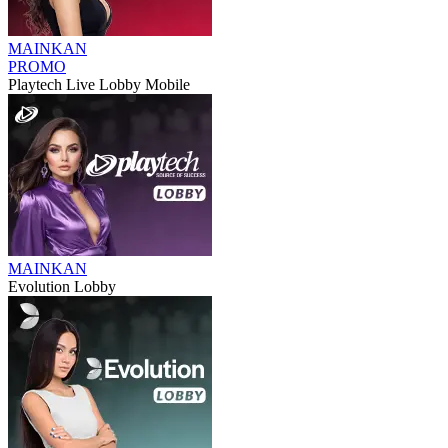
MAINKAN
PROMO
Playtech Live Lobby Mobile
MAINKAN
Evolution Lobby