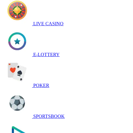
LIVE CASINO
E-LOTTERY
POKER
SPORTSBOOK