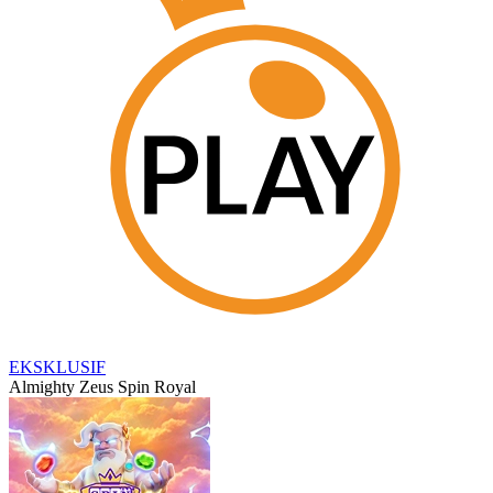
EKSKLUSIF
Almighty Zeus Spin Royal