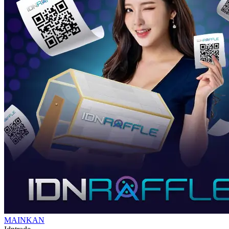
MAINKAN