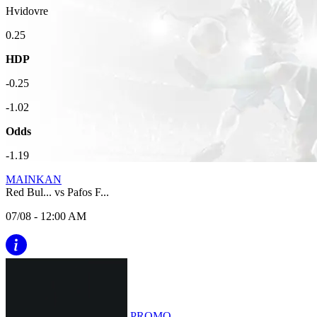
Hvidovre
0.25
HDP
-0.25
-1.02
Odds
-1.19
MAINKAN
Red Bul... vs Pafos F...
07/08 - 12:00 AM
PROMO