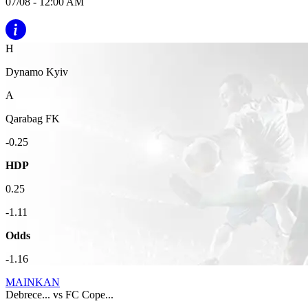
07/08 - 12:00 AM
H
Dynamo Kyiv
A
Qarabag FK
-0.25
HDP
0.25
-1.11
Odds
-1.16
MAINKAN
Debrece... vs FC Cope...