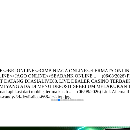
NE<>BRI ONLINE<>CIMB NIAGA ONLINE<>PERMATA ONL
NLINE<>JAGO ONLINE<>SEABANK ONLINE ..
(06/08/2026)
P
 DATANG DI ASIALIVE88, LIVE DEALER CASINO TERBAIK 
I YANG ADA DI MENU DEPOSIT SEBELUM MELAKUKAN TRA
oad aplikasi dari mobile, terima kasih ..
(06/08/2026)
Link Alternatif