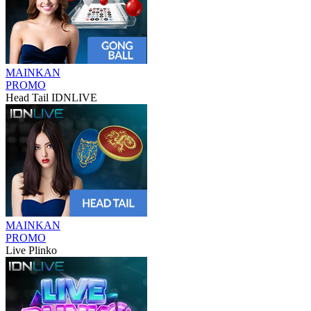
MAINKAN
PROMO
Head Tail IDNLIVE
MAINKAN
PROMO
Live Plinko