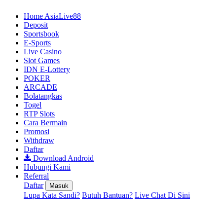
Home AsiaLive88
Deposit
Sportsbook
E-Sports
Live Casino
Slot Games
IDN E-Lottery
POKER
ARCADE
Bolatangkas
Togel
RTP Slots
Cara Bermain
Promosi
Withdraw
Daftar
Download Android
Hubungi Kami
Referral
Daftar
Masuk
Lupa Kata Sandi?
Butuh Bantuan?
Live Chat Di Sini