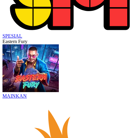
SPESIAL
Eastern Fury
MAINKAN