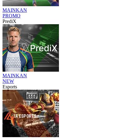
MAINKAN
PROMO
PrediX
MAINKAN
NEW
Esports