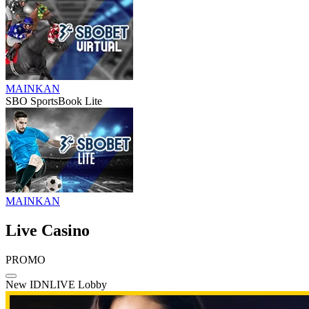
MAINKAN
SBO SportsBook Lite
MAINKAN
Live Casino
PROMO
New IDNLIVE Lobby