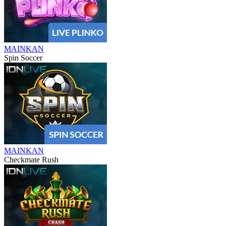
MAINKAN
Spin Soccer
MAINKAN
Checkmate Rush