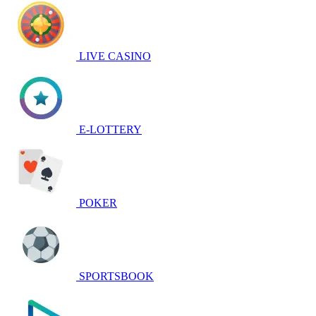
LIVE CASINO
E-LOTTERY
POKER
SPORTSBOOK